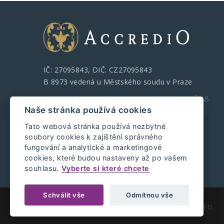
IČ: 27095843, DIČ: CZ27095843
B 8973 vedená u Městského soudu v Praze
Obchodník s cennými papíry pod dohledem ČNB
Naše stránka používá cookies
Tato webová stránka používá nezbytné
soubory cookies k zajištění správného
fungování a analytické a marketingové
cookies, které budou nastaveny až po vašem
souhlasu.
Vyberte si které chcete
Schválit vše
Odmítnou vše
COPYRIGHT © ACCREDIO 2021. ALL RIGHTS RESERVED.