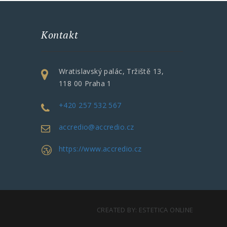
Kontakt
Wratislavský palác, Tržiště 13,
118 00 Praha 1
+420 257 532 567
accredio@accredio.cz
https://www.accredio.cz
CREATED BY:
ESTETICA ONLINE