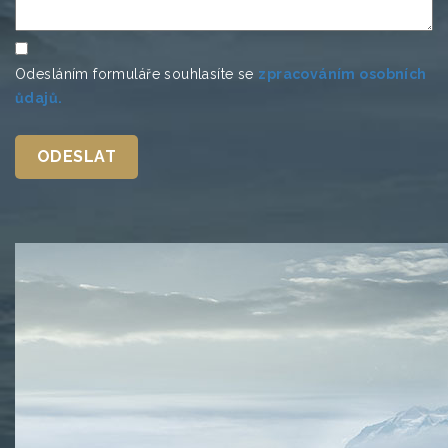
Odesláním formuláře souhlasíte se
zpracováním osobních
ůdajů.
ODESLAT