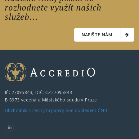
rozhodnete využít našich
služeb...
NAPIŠTE NÁM
IČ: 27095843, DIČ: CZ27095843
B 8973 vedená u Městského soudu v Praze
Obchodník s cennými papíry pod dohledem ČNB