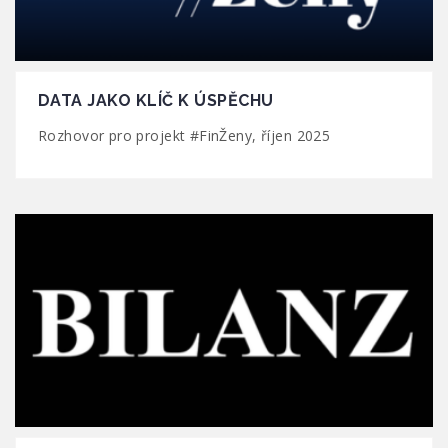
DATA JAKO KLÍČ K ÚSPĚCHU
Rozhovor pro projekt #FinŽeny, říjen 2025