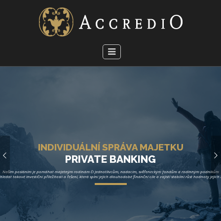
INDIVIDUÁLNÍ SPRÁVA MAJETKU
PRIVATE BANKING
Naším posláním je pomáhat majetným rodinám či jednotlivcům, nadacím, svěřeneckým fondům a rodinným podnikům
hledat takové investiční příležitosti a řešení, která splní jejich dlouhodobé finanční cíle a zajistí stabilní růst hodnoty jejich
Obchodník s cennými papíry pod
dohledem ČNB