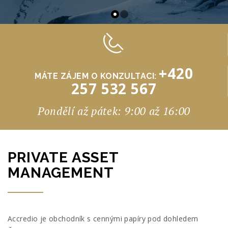
+420
MÁTE ZÁJEM O KONZULTACI:
257 532 567
Pondělí až pátek: 9:00 až 16:00
PRIVATE ASSET
MANAGEMENT
Accredio je obchodník s cennými papíry pod dohledem