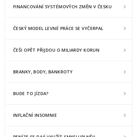
FINANCOVÁNÍ SYSTÉMOVÝCH ZMĚN V ČESKU
ČESKÝ MODEL LEVNÉ PRÁCE SE VYČERPAL
ČEŠI OPĚT PŘIJDOU O MILIARDY KORUN
BRANKY, BODY, BANKROTY
BUDE TO JÍZDA?
INFLAČNÍ INSOMNIE
PENÍZE SE DAJÍ VYUŽÍT SMYSLUPLNĚJI