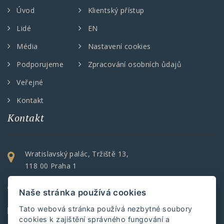
Úvod
Klientský přístup
Lidé
EN
Média
Nastavení cookies
Podporujeme
Zpracování osobních ůdajů
Veřejné
Kontakt
Kontakt
Wratislavský palác, Tržiště 13,
118 00 Praha 1
+420 257 532 567
Naše stránka používá cookies
accredio@accredio.cz
Tato webová stránka používá nezbytné soubory
cookies k zajištění správného fungování a