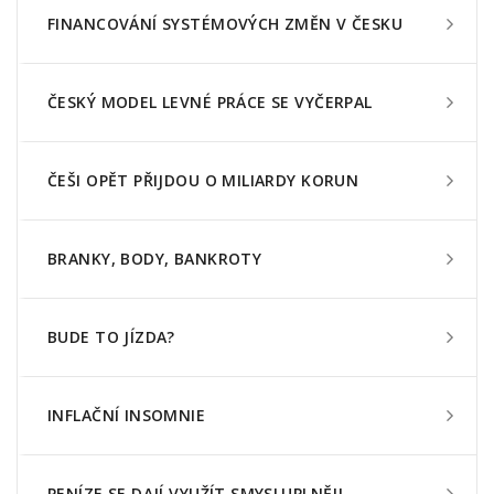
FINANCOVÁNÍ SYSTÉMOVÝCH ZMĚN V ČESKU
ČESKÝ MODEL LEVNÉ PRÁCE SE VYČERPAL
ČEŠI OPĚT PŘIJDOU O MILIARDY KORUN
BRANKY, BODY, BANKROTY
BUDE TO JÍZDA?
INFLAČNÍ INSOMNIE
PENÍZE SE DAJÍ VYUŽÍT SMYSLUPLNĚJI