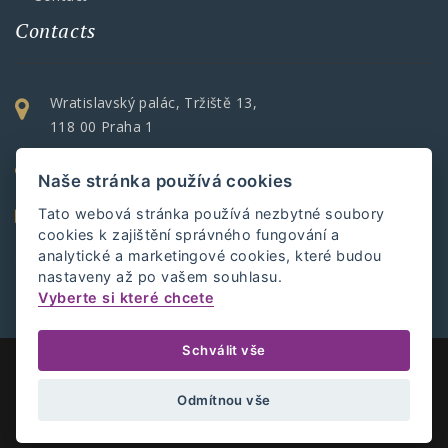
Contacts
Wratislavský palác, Tržiště 13,
118 00 Praha 1
+420 257 532 567
Naše stránka používá cookies
accredio@accredio.cz
Tato webová stránka používá nezbytné soubory
cookies k zajištění správného fungování a
https://www.accredio.cz
analytické a marketingové cookies, které budou
nastaveny až po vašem souhlasu.
Vyberte si které chcete
Schválit vše
COPYRIGHT © ACCREDIO 2021. ALL RIGHTS RESERVED.
Odmítnou vše
CREATED BY:
ESTETICA ONLINE